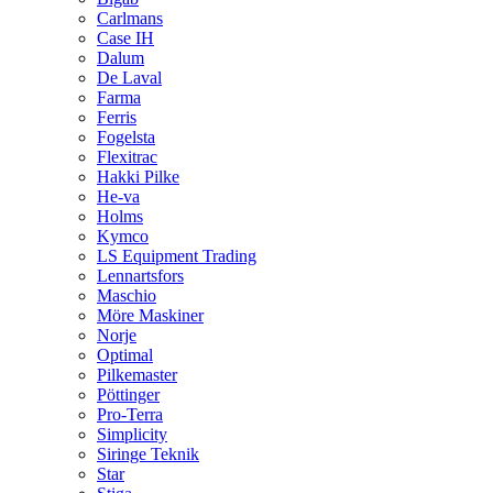
Carlmans
Case IH
Dalum
De Laval
Farma
Ferris
Fogelsta
Flexitrac
Hakki Pilke
He-va
Holms
Kymco
LS Equipment Trading
Lennartsfors
Maschio
Möre Maskiner
Norje
Optimal
Pilkemaster
Pöttinger
Pro-Terra
Simplicity
Siringe Teknik
Star