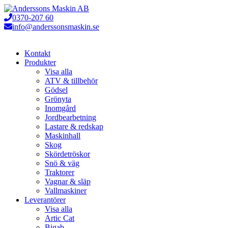
Hoppa
till
0370-207 60
innehåll
info@anderssonsmaskin.se
Kontakt
Produkter
Visa alla
ATV & tillbehör
Gödsel
Grönyta
Inomgård
Jordbearbetning
Lastare & redskap
Maskinhall
Skog
Skördetröskor
Snö & väg
Traktorer
Vagnar & släp
Vallmaskiner
Leverantörer
Visa alla
Artic Cat
Bigab