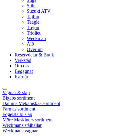
Stiga
Stihl
Suzuki ATV
Tajfun
Teagle
Trejon
Trioliet
Weckman
Ålö
Överum
Reservdelar & Butik
Verkstad
Om oss
Begagnat
Karriär
Vagnar & släp
Bigabs sortiment
Dalums Mekaniskas sortiment
Farmas sortiment
Fogelsta bilsläp
Möre Maskiners sortiment
Weckmans stålhallar
Weckmans vagnar