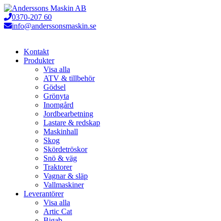
Hoppa
till
0370-207 60
innehåll
info@anderssonsmaskin.se
Kontakt
Produkter
Visa alla
ATV & tillbehör
Gödsel
Grönyta
Inomgård
Jordbearbetning
Lastare & redskap
Maskinhall
Skog
Skördetröskor
Snö & väg
Traktorer
Vagnar & släp
Vallmaskiner
Leverantörer
Visa alla
Artic Cat
Bigab