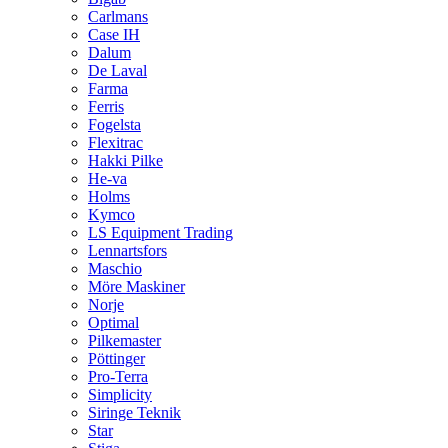
Carlmans
Case IH
Dalum
De Laval
Farma
Ferris
Fogelsta
Flexitrac
Hakki Pilke
He-va
Holms
Kymco
LS Equipment Trading
Lennartsfors
Maschio
Möre Maskiner
Norje
Optimal
Pilkemaster
Pöttinger
Pro-Terra
Simplicity
Siringe Teknik
Star