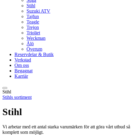
Stiga
Stihl
Suzuki ATV
Tajfun
Teagle
Trejon
Trioliet
Weckman
Ålö
Överum
Reservdelar & Butik
Verkstad
Om oss
Begagnat
Karriär
Stihl
Stihls sortiment
Stihl
Vi arbetar med ett antal starka varumärken för att göra vårt utbud så
komplett som möjligt.