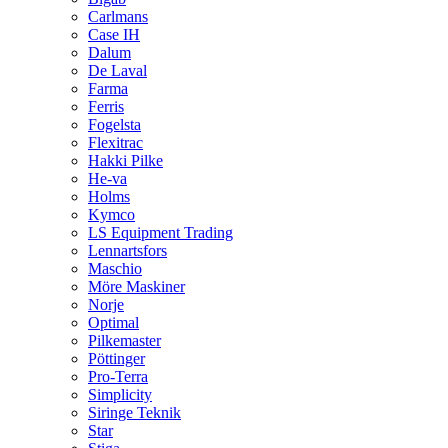
Carlmans
Case IH
Dalum
De Laval
Farma
Ferris
Fogelsta
Flexitrac
Hakki Pilke
He-va
Holms
Kymco
LS Equipment Trading
Lennartsfors
Maschio
Möre Maskiner
Norje
Optimal
Pilkemaster
Pöttinger
Pro-Terra
Simplicity
Siringe Teknik
Star