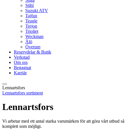
Stiga
Stihl
Suzuki ATV
Tajfun
Teagle
Trejon
Trioliet
Weckman
Ålö
Överum
Reservdelar & Butik
Verkstad
Om oss
Begagnat
Karriär
Lennartsfors
Lennartsfors sortiment
Lennartsfors
Vi arbetar med ett antal starka varumärken för att göra vårt utbud så
komplett som möjligt.