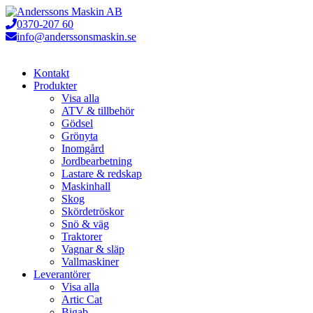
Hoppa
till
0370-207 60
innehåll
info@anderssonsmaskin.se
Kontakt
Produkter
Visa alla
ATV & tillbehör
Gödsel
Grönyta
Inomgård
Jordbearbetning
Lastare & redskap
Maskinhall
Skog
Skördetröskor
Snö & väg
Traktorer
Vagnar & släp
Vallmaskiner
Leverantörer
Visa alla
Artic Cat
Bigab