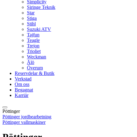
Simplicity
Siringe Teknik
Star
Stiga
Stihl
Suzuki ATV
Tajfun
Teagle
Trejon
Trioliet
Weckman
Ålö
Överum
Reservdelar & Butik
Verkstad
Om oss
Begagnat
Karriär
Pöttinger
Pöttinger jordbearbetning
Pöttinger vallmaskiner