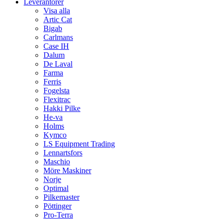
Leverantörer
Visa alla
Artic Cat
Bigab
Carlmans
Case IH
Dalum
De Laval
Farma
Ferris
Fogelsta
Flexitrac
Hakki Pilke
He-va
Holms
Kymco
LS Equipment Trading
Lennartsfors
Maschio
Möre Maskiner
Norje
Optimal
Pilkemaster
Pöttinger
Pro-Terra