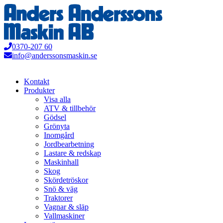
Hoppa
till
innehåll
0370-207 60
info@anderssonsmaskin.se
Kontakt
Produkter
Visa alla
ATV & tillbehör
Gödsel
Grönyta
Inomgård
Jordbearbetning
Lastare & redskap
Maskinhall
Skog
Skördetröskor
Snö & väg
Traktorer
Vagnar & släp
Vallmaskiner