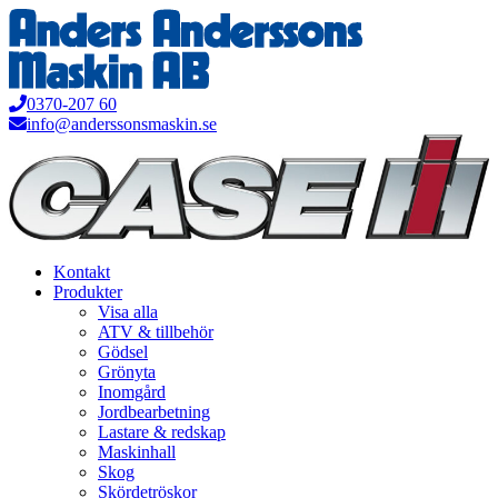
Hoppa
till
innehåll
0370-207 60
info@anderssonsmaskin.se
Kontakt
Produkter
Visa alla
ATV & tillbehör
Gödsel
Grönyta
Inomgård
Jordbearbetning
Lastare & redskap
Maskinhall
Skog
Skördetröskor