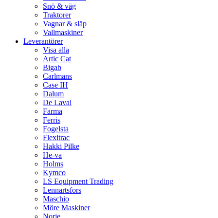
Snö & väg
Traktorer
Vagnar & släp
Vallmaskiner
Leverantörer
Visa alla
Artic Cat
Bigab
Carlmans
Case IH
Dalum
De Laval
Farma
Ferris
Fogelsta
Flexitrac
Hakki Pilke
He-va
Holms
Kymco
LS Equipment Trading
Lennartsfors
Maschio
Möre Maskiner
Norje