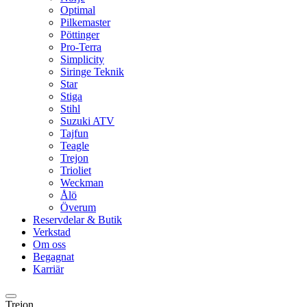
Optimal
Pilkemaster
Pöttinger
Pro-Terra
Simplicity
Siringe Teknik
Star
Stiga
Stihl
Suzuki ATV
Tajfun
Teagle
Trejon
Trioliet
Weckman
Ålö
Överum
Reservdelar & Butik
Verkstad
Om oss
Begagnat
Karriär
Trejon