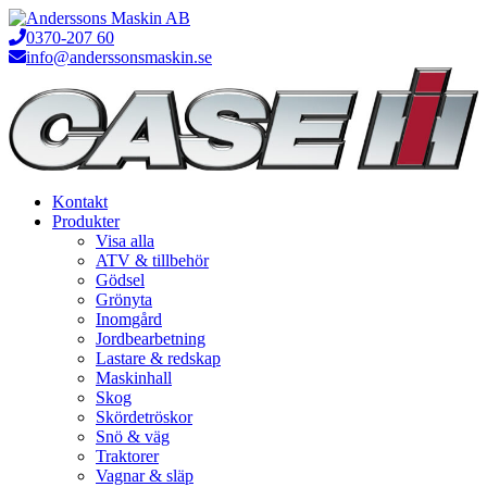
Hoppa
till
0370-207 60
innehåll
info@anderssonsmaskin.se
Kontakt
Produkter
Visa alla
ATV & tillbehör
Gödsel
Grönyta
Inomgård
Jordbearbetning
Lastare & redskap
Maskinhall
Skog
Skördetröskor
Snö & väg
Traktorer
Vagnar & släp