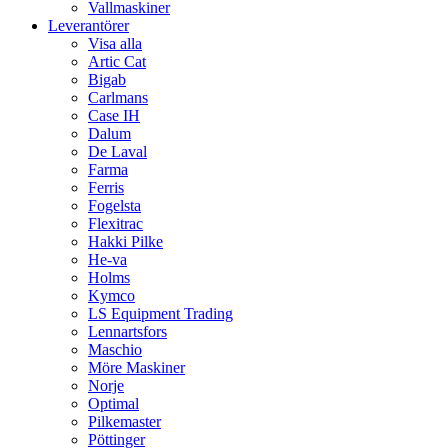
Vallmaskiner
Leverantörer
Visa alla
Artic Cat
Bigab
Carlmans
Case IH
Dalum
De Laval
Farma
Ferris
Fogelsta
Flexitrac
Hakki Pilke
He-va
Holms
Kymco
LS Equipment Trading
Lennartsfors
Maschio
Möre Maskiner
Norje
Optimal
Pilkemaster
Pöttinger