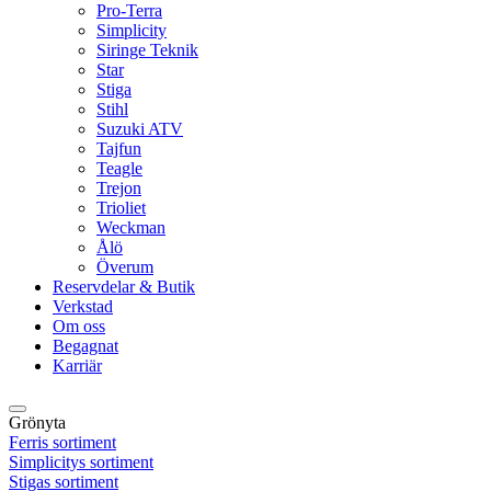
Pro-Terra
Simplicity
Siringe Teknik
Star
Stiga
Stihl
Suzuki ATV
Tajfun
Teagle
Trejon
Trioliet
Weckman
Ålö
Överum
Reservdelar & Butik
Verkstad
Om oss
Begagnat
Karriär
Grönyta
Ferris sortiment
Simplicitys sortiment
Stigas sortiment