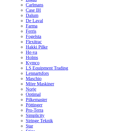
Carlmans
Case IH
Dalum
De Laval
Farma
Ferris
Fogelsta
Flexitrac
Hakki Pilke
He-va
Holms
Kymco
LS Equipment Trading
Lennartsfors
Maschio
Möre Maskiner
Norje
Optimal
Pilkemaster
Pöttinger
Pro-Terra
Simplicity
Siringe Teknik
Star