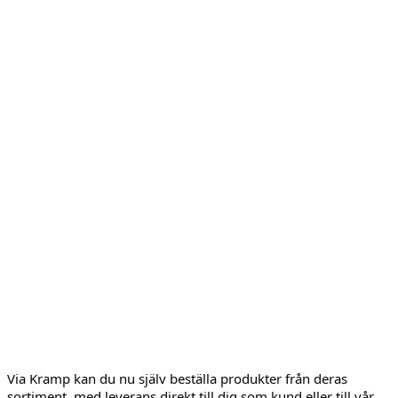
Via Kramp kan du nu själv beställa produkter från deras
sortiment, med leverans direkt till dig som kund eller till vår