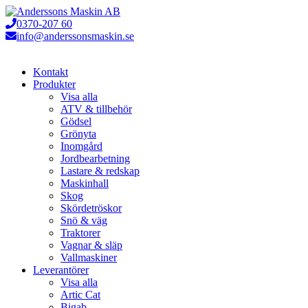
Hoppa
till
0370-207 60
innehåll
info@anderssonsmaskin.se
Kontakt
Produkter
Visa alla
ATV & tillbehör
Gödsel
Grönyta
Inomgård
Jordbearbetning
Lastare & redskap
Maskinhall
Skog
Skördetröskor
Snö & väg
Traktorer
Vagnar & släp
Vallmaskiner
Leverantörer
Visa alla
Artic Cat
Bigab