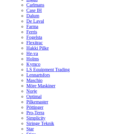
Carlmans
Case IH
Dalum
De Laval
Farma
Ferris
Fogelsta
Flexitrac
Hakki Pilke
He-va
Holms
Kymco
LS Equipment Trading
Lennartsfors
Maschio
Möre Maskiner
Norje
Optimal
Pilkemaster
Pöttinger
Pro-Terra
Simplicity
Siringe Teknik
Star