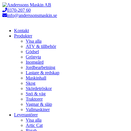
Hoppa
till
0370-207 60
innehåll
info@anderssonsmaskin.se
Kontakt
Produkter
Visa alla
ATV & tillbehör
Gödsel
Grönyta
Inomgård
Jordbearbetning
Lastare & redskap
Maskinhall
Skog
Skördetröskor
Snö & väg
Traktorer
Vagnar & släp
Vallmaskiner
Leverantörer
Visa alla
Artic Cat
Bigab