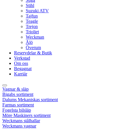
Stiga
Stihl
Suzuki ATV
Tajfun
Teagle
Trejon
Trioliet
Weckman
Ålö
Överum
Reservdelar & Butik
Verkstad
Om oss
Begagnat
Karriär
Vagnar & släp
Bigabs sortiment
Dalums Mekaniskas sortiment
Farmas sortiment
Fogelsta bilsläp
Möre Maskiners sortiment
Weckmans stålhallar
Weckmans vagnar