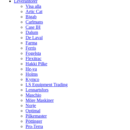
Leverantörer
Visa alla
Artic Cat
Bigab
Carlmans
Case IH
Dalum
De Laval
Farma
Ferris
Fogelsta
Flexitrac
Hakki Pilke
He-va
Holms
Kymco
LS Equipment Trading
Lennartsfors
Maschio
Möre Maskiner
Norje
Optimal
Pilkemaster
Pöttinger
Pro-Terra