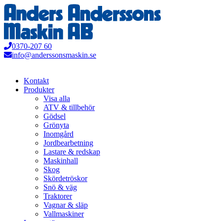
Hoppa
till
innehåll
0370-207 60
info@anderssonsmaskin.se
Kontakt
Produkter
Visa alla
ATV & tillbehör
Gödsel
Grönyta
Inomgård
Jordbearbetning
Lastare & redskap
Maskinhall
Skog
Skördetröskor
Snö & väg
Traktorer
Vagnar & släp
Vallmaskiner