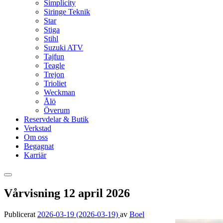
Simplicity
Siringe Teknik
Star
Stiga
Stihl
Suzuki ATV
Tajfun
Teagle
Trejon
Trioliet
Weckman
Ålö
Överum
Reservdelar & Butik
Verkstad
Om oss
Begagnat
Karriär
Vårvisning 12 april 2026
Publicerat
2026-03-19
(2026-03-19)
av
Boel