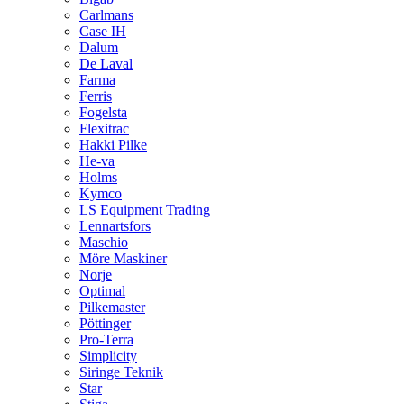
Carlmans
Case IH
Dalum
De Laval
Farma
Ferris
Fogelsta
Flexitrac
Hakki Pilke
He-va
Holms
Kymco
LS Equipment Trading
Lennartsfors
Maschio
Möre Maskiner
Norje
Optimal
Pilkemaster
Pöttinger
Pro-Terra
Simplicity
Siringe Teknik
Star