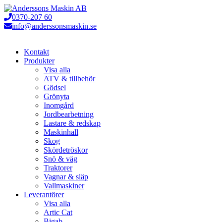
Hoppa
till
0370-207 60
innehåll
info@anderssonsmaskin.se
Kontakt
Produkter
Visa alla
ATV & tillbehör
Gödsel
Grönyta
Inomgård
Jordbearbetning
Lastare & redskap
Maskinhall
Skog
Skördetröskor
Snö & väg
Traktorer
Vagnar & släp
Vallmaskiner
Leverantörer
Visa alla
Artic Cat
Bigab