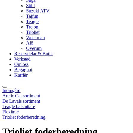
Stiga
Stihl
Suzuki ATV
Tajfun
Teagle
Trejon
Trioliet
Weckman
Ålö
Överum
Reservdelar & Butik
Verkstad
Om oss
Begagnat
Karriär
Inomgård
Arctic Cat sortiment
De Lavals sortiment
Teagle balsnittare
Flexitrac
Trioliet foderberedning
Trioliet foderberedning