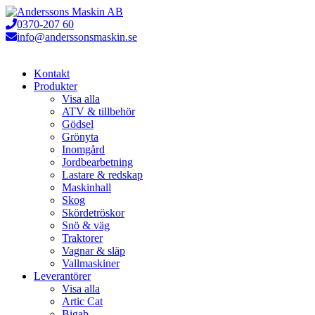
Hoppa
till
0370-207 60
innehåll
info@anderssonsmaskin.se
Kontakt
Produkter
Visa alla
ATV & tillbehör
Gödsel
Grönyta
Inomgård
Jordbearbetning
Lastare & redskap
Maskinhall
Skog
Skördetröskor
Snö & väg
Traktorer
Vagnar & släp
Vallmaskiner
Leverantörer
Visa alla
Artic Cat
Bigab