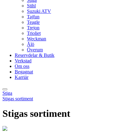
Stiga
Stihl
Suzuki ATV
Tajfun
Teagle
Trejon
Trioliet
Weckman
Ålö
Överum
Reservdelar & Butik
Verkstad
Om oss
Begagnat
Karriär
Stiga
Stigas sortiment
Stigas sortiment