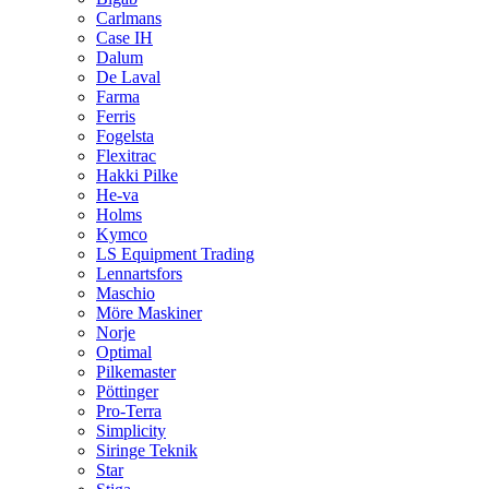
Carlmans
Case IH
Dalum
De Laval
Farma
Ferris
Fogelsta
Flexitrac
Hakki Pilke
He-va
Holms
Kymco
LS Equipment Trading
Lennartsfors
Maschio
Möre Maskiner
Norje
Optimal
Pilkemaster
Pöttinger
Pro-Terra
Simplicity
Siringe Teknik
Star