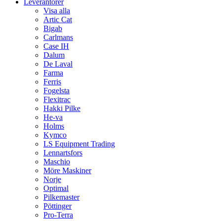
Leverantörer
Visa alla
Artic Cat
Bigab
Carlmans
Case IH
Dalum
De Laval
Farma
Ferris
Fogelsta
Flexitrac
Hakki Pilke
He-va
Holms
Kymco
LS Equipment Trading
Lennartsfors
Maschio
Möre Maskiner
Norje
Optimal
Pilkemaster
Pöttinger
Pro-Terra