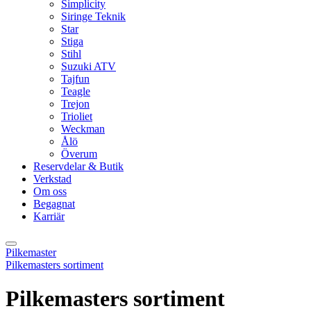
Simplicity
Siringe Teknik
Star
Stiga
Stihl
Suzuki ATV
Tajfun
Teagle
Trejon
Trioliet
Weckman
Ålö
Överum
Reservdelar & Butik
Verkstad
Om oss
Begagnat
Karriär
Pilkemaster
Pilkemasters sortiment
Pilkemasters sortiment