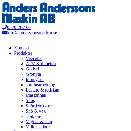
Hoppa
till
innehåll
0370-207 60
info@anderssonsmaskin.se
Kontakt
Produkter
Visa alla
ATV & tillbehör
Gödsel
Grönyta
Inomgård
Jordbearbetning
Lastare & redskap
Maskinhall
Skog
Skördetröskor
Snö & väg
Traktorer
Vagnar & släp
Vallmaskiner