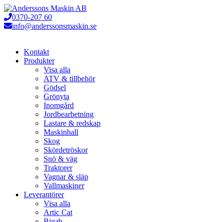
Hoppa
till
0370-207 60
innehåll
info@anderssonsmaskin.se
Kontakt
Produkter
Visa alla
ATV & tillbehör
Gödsel
Grönyta
Inomgård
Jordbearbetning
Lastare & redskap
Maskinhall
Skog
Skördetröskor
Snö & väg
Traktorer
Vagnar & släp
Vallmaskiner
Leverantörer
Visa alla
Artic Cat
Bigab