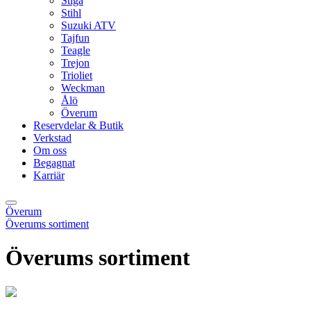
Stiga
Stihl
Suzuki ATV
Tajfun
Teagle
Trejon
Trioliet
Weckman
Ålö
Överum
Reservdelar & Butik
Verkstad
Om oss
Begagnat
Karriär
Överum
Överums sortiment
Överums sortiment