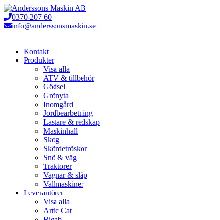
Hoppa
till
0370-207 60
innehåll
info@anderssonsmaskin.se
Kontakt
Produkter
Visa alla
ATV & tillbehör
Gödsel
Grönyta
Inomgård
Jordbearbetning
Lastare & redskap
Maskinhall
Skog
Skördetröskor
Snö & väg
Traktorer
Vagnar & släp
Vallmaskiner
Leverantörer
Visa alla
Artic Cat
Bigab