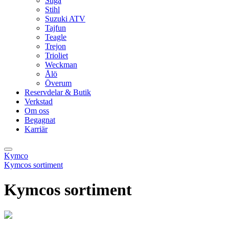
Stiga
Stihl
Suzuki ATV
Tajfun
Teagle
Trejon
Trioliet
Weckman
Ålö
Överum
Reservdelar & Butik
Verkstad
Om oss
Begagnat
Karriär
Kymco
Kymcos sortiment
Kymcos sortiment