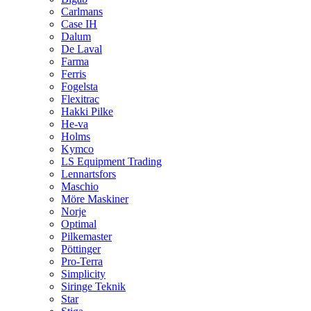
Carlmans
Case IH
Dalum
De Laval
Farma
Ferris
Fogelsta
Flexitrac
Hakki Pilke
He-va
Holms
Kymco
LS Equipment Trading
Lennartsfors
Maschio
Möre Maskiner
Norje
Optimal
Pilkemaster
Pöttinger
Pro-Terra
Simplicity
Siringe Teknik
Star