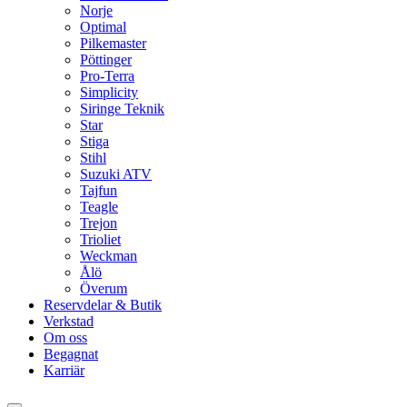
Norje
Optimal
Pilkemaster
Pöttinger
Pro-Terra
Simplicity
Siringe Teknik
Star
Stiga
Stihl
Suzuki ATV
Tajfun
Teagle
Trejon
Trioliet
Weckman
Ålö
Överum
Reservdelar & Butik
Verkstad
Om oss
Begagnat
Karriär