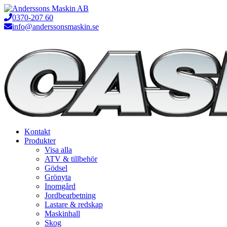
Hoppa
till
0370-207 60
innehåll
info@anderssonsmaskin.se
Kontakt
Produkter
Visa alla
ATV & tillbehör
Gödsel
Grönyta
Inomgård
Jordbearbetning
Lastare & redskap
Maskinhall
Skog