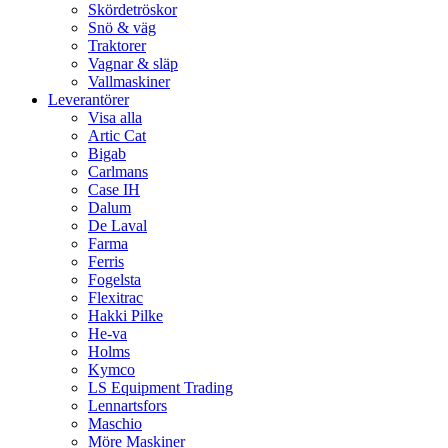
Skördetröskor
Snö & väg
Traktorer
Vagnar & släp
Vallmaskiner
Leverantörer
Visa alla
Artic Cat
Bigab
Carlmans
Case IH
Dalum
De Laval
Farma
Ferris
Fogelsta
Flexitrac
Hakki Pilke
He-va
Holms
Kymco
LS Equipment Trading
Lennartsfors
Maschio
Möre Maskiner