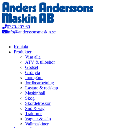
Hoppa
till
innehåll
0370-207 60
info@anderssonsmaskin.se
Kontakt
Produkter
Visa alla
ATV & tillbehör
Gödsel
Grönyta
Inomgård
Jordbearbetning
Lastare & redskap
Maskinhall
Skog
Skördetröskor
Snö & väg
Traktorer
Vagnar & släp
Vallmaskiner