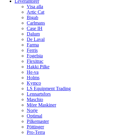
Leverantörer
Visa alla
Artic Cat
Bigab
Carlmans
Case IH
Dalum
De Laval
Farma
Ferris
Fogelsta
Flexitrac
Hakki Pilke
He-va
Holms
Kymco
LS Equipment Trading
Lennartsfors
Maschio
Möre Maskiner
Norje
Optimal
Pilkemaster
Pöttinger
Pro-Terra