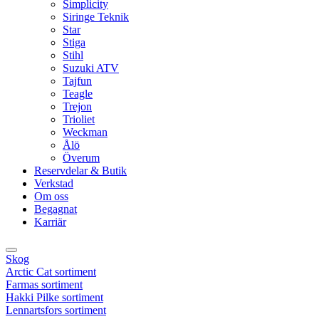
Simplicity
Siringe Teknik
Star
Stiga
Stihl
Suzuki ATV
Tajfun
Teagle
Trejon
Trioliet
Weckman
Ålö
Överum
Reservdelar & Butik
Verkstad
Om oss
Begagnat
Karriär
Skog
Arctic Cat sortiment
Farmas sortiment
Hakki Pilke sortiment
Lennartsfors sortiment