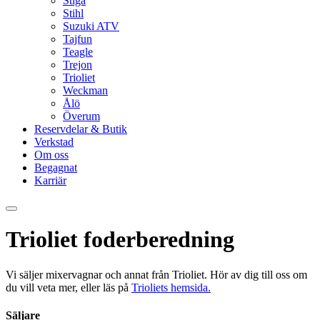
Stiga
Stihl
Suzuki ATV
Tajfun
Teagle
Trejon
Trioliet
Weckman
Ålö
Överum
Reservdelar & Butik
Verkstad
Om oss
Begagnat
Karriär
Trioliet foderberedning
Vi säljer mixervagnar och annat från Trioliet. Hör av dig till oss om
du vill veta mer, eller läs på
Trioliets hemsida.
Säljare