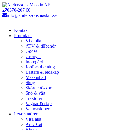
Hoppa
till
0370-207 60
innehåll
info@anderssonsmaskin.se
Kontakt
Produkter
Visa alla
ATV & tillbehör
Gödsel
Grönyta
Inomgård
Jordbearbetning
Lastare & redskap
Maskinhall
Skog
Skördetröskor
Snö & väg
Traktorer
Vagnar & släp
Vallmaskiner
Leverantörer
Visa alla
Artic Cat
Bigab