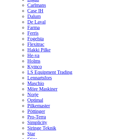
Carlmans
Case IH
Dalum
De Laval
Farma
Ferris
Fogelsta
Flexitrac
Hakki Pilke
He-va
Holms
Kymco
LS Equipment Trading
Lennartsfors
Maschio
Möre Maskiner
Norje
Optimal
Pilkemaster
Pöttinger
Pro-Terra
Simplicity
Siringe Teknik
Star