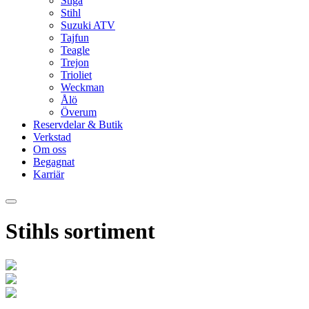
Stiga
Stihl
Suzuki ATV
Tajfun
Teagle
Trejon
Trioliet
Weckman
Ålö
Överum
Reservdelar & Butik
Verkstad
Om oss
Begagnat
Karriär
Stihls sortiment