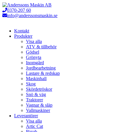
Hoppa
till
0370-207 60
innehåll
info@anderssonsmaskin.se
Kontakt
Produkter
Visa alla
ATV & tillbehör
Gödsel
Grönyta
Inomgård
Jordbearbetning
Lastare & redskap
Maskinhall
Skog
Skördetröskor
Snö & väg
Traktorer
Vagnar & släp
Vallmaskiner
Leverantörer
Visa alla
Artic Cat
Bigab