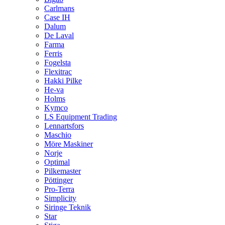
Carlmans
Case IH
Dalum
De Laval
Farma
Ferris
Fogelsta
Flexitrac
Hakki Pilke
He-va
Holms
Kymco
LS Equipment Trading
Lennartsfors
Maschio
Möre Maskiner
Norje
Optimal
Pilkemaster
Pöttinger
Pro-Terra
Simplicity
Siringe Teknik
Star