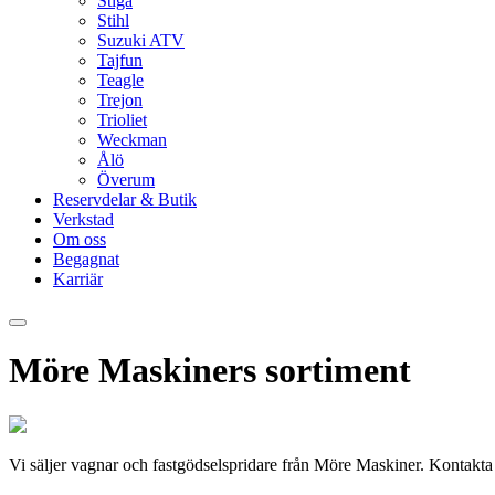
Stiga
Stihl
Suzuki ATV
Tajfun
Teagle
Trejon
Trioliet
Weckman
Ålö
Överum
Reservdelar & Butik
Verkstad
Om oss
Begagnat
Karriär
Möre Maskiners sortiment
Vi säljer vagnar och fastgödselspridare från Möre Maskiner. Kontakta 