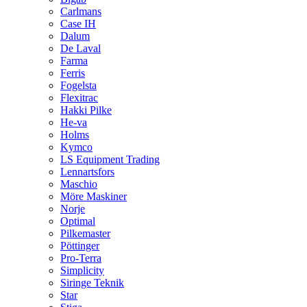
Carlmans
Case IH
Dalum
De Laval
Farma
Ferris
Fogelsta
Flexitrac
Hakki Pilke
He-va
Holms
Kymco
LS Equipment Trading
Lennartsfors
Maschio
Möre Maskiner
Norje
Optimal
Pilkemaster
Pöttinger
Pro-Terra
Simplicity
Siringe Teknik
Star