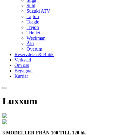
Stiga
Stihl
Suzuki ATV
Tajfun
Teagle
Trejon
Trioliet
Weckman
Ålö
Överum
Reservdelar & Butik
Verkstad
Om oss
Begagnat
Karriär
Luxxum
3 MODELLER FRÅN 100 TILL 120 hk