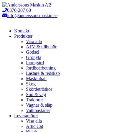
Hoppa
till
0370-207 60
innehåll
info@anderssonsmaskin.se
Kontakt
Produkter
Visa alla
ATV & tillbehör
Gödsel
Grönyta
Inomgård
Jordbearbetning
Lastare & redskap
Maskinhall
Skog
Skördetröskor
Snö & väg
Traktorer
Vagnar & släp
Vallmaskiner
Leverantörer
Visa alla
Artic Cat
Bigab