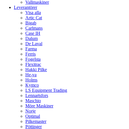
Vallmaskiner
Leverantörer
Visa alla
Artic Cat
Bigab
Carlmans
Case IH
Dalum
De Laval
Farma
Ferris
Fogelsta
Flexitrac
Hakki Pilke
He-va
Holms
Kymco
LS Equipment Trading
Lennartsfors
Maschio
Möre Maskiner
Norje
Optimal
Pilkemaster
Pöttinger