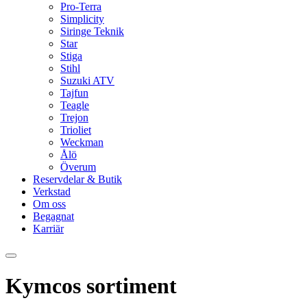
Pro-Terra
Simplicity
Siringe Teknik
Star
Stiga
Stihl
Suzuki ATV
Tajfun
Teagle
Trejon
Trioliet
Weckman
Ålö
Överum
Reservdelar & Butik
Verkstad
Om oss
Begagnat
Karriär
Kymcos sortiment