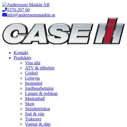
Hoppa
till
0370-207 60
innehåll
info@anderssonsmaskin.se
Kontakt
Produkter
Visa alla
ATV & tillbehör
Gödsel
Grönyta
Inomgård
Jordbearbetning
Lastare & redskap
Maskinhall
Skog
Skördetröskor
Snö & väg
Traktorer
Vagnar & släp