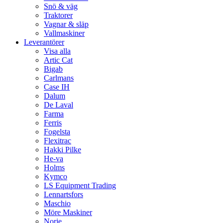
Snö & väg
Traktorer
Vagnar & släp
Vallmaskiner
Leverantörer
Visa alla
Artic Cat
Bigab
Carlmans
Case IH
Dalum
De Laval
Farma
Ferris
Fogelsta
Flexitrac
Hakki Pilke
He-va
Holms
Kymco
LS Equipment Trading
Lennartsfors
Maschio
Möre Maskiner
Norje