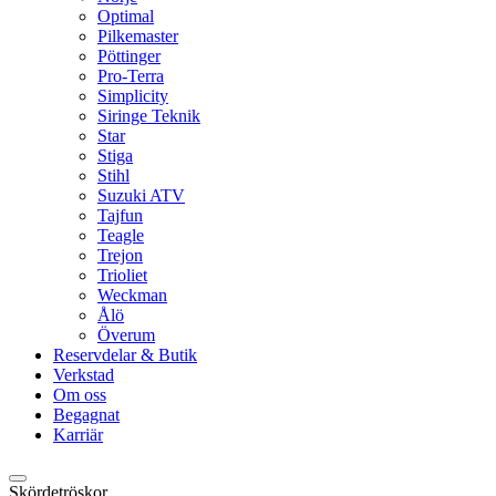
Optimal
Pilkemaster
Pöttinger
Pro-Terra
Simplicity
Siringe Teknik
Star
Stiga
Stihl
Suzuki ATV
Tajfun
Teagle
Trejon
Trioliet
Weckman
Ålö
Överum
Reservdelar & Butik
Verkstad
Om oss
Begagnat
Karriär
Skördetröskor