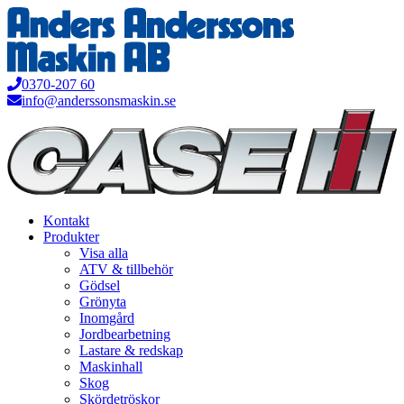
Hoppa
till
innehåll
0370-207 60
info@anderssonsmaskin.se
Kontakt
Produkter
Visa alla
ATV & tillbehör
Gödsel
Grönyta
Inomgård
Jordbearbetning
Lastare & redskap
Maskinhall
Skog
Skördetröskor