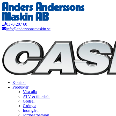
Hoppa
till
innehåll
0370-207 60
info@anderssonsmaskin.se
Kontakt
Produkter
Visa alla
ATV & tillbehör
Gödsel
Grönyta
Inomgård
Jordbearbetning