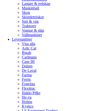
Lastare & redskap
Maskinhall
Skog
Skördetröskor
Snö & väg
Traktorer
Vagnar & släp
Vallmaskiner
Leverantörer
Visa alla
Artic Cat
Bigab
Carlmans
Case IH
Dalum
De Laval
Farma
Ferris
Fogelsta
Flexitrac
Hakki Pilke
He-va
Holms
Kymco
LS Equipment Trading