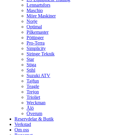
Lennartsfors
Maschio
Möre Maskiner
Norje
Optimal
Pilkemaster
Pöttinger
Pro-Terra
Simplicity
Siringe Teknik
Star
Stiga
Stihl
Suzuki ATV
Tajfun
Teagle
Trejon
Trioliet
Weckman
Ålö
Överum
Reservdelar & Butik
Verkstad
Om oss