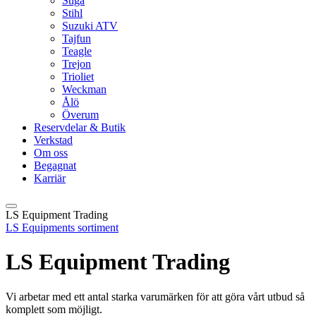
Stiga
Stihl
Suzuki ATV
Tajfun
Teagle
Trejon
Trioliet
Weckman
Ålö
Överum
Reservdelar & Butik
Verkstad
Om oss
Begagnat
Karriär
LS Equipment Trading
LS Equipments sortiment
LS Equipment Trading
Vi arbetar med ett antal starka varumärken för att göra vårt utbud så
komplett som möjligt.