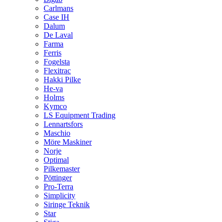
Carlmans
Case IH
Dalum
De Laval
Farma
Ferris
Fogelsta
Flexitrac
Hakki Pilke
He-va
Holms
Kymco
LS Equipment Trading
Lennartsfors
Maschio
Möre Maskiner
Norje
Optimal
Pilkemaster
Pöttinger
Pro-Terra
Simplicity
Siringe Teknik
Star