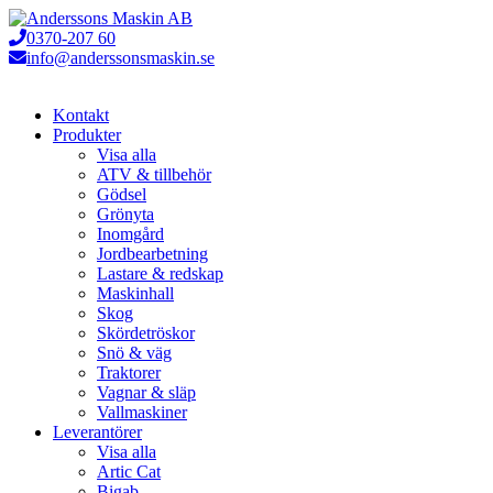
Hoppa
till
0370-207 60
innehåll
info@anderssonsmaskin.se
Kontakt
Produkter
Visa alla
ATV & tillbehör
Gödsel
Grönyta
Inomgård
Jordbearbetning
Lastare & redskap
Maskinhall
Skog
Skördetröskor
Snö & väg
Traktorer
Vagnar & släp
Vallmaskiner
Leverantörer
Visa alla
Artic Cat
Bigab